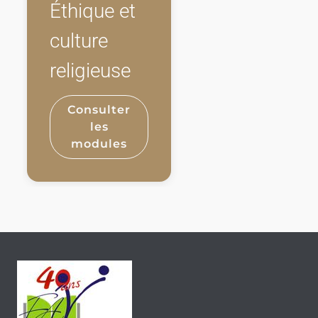
Éthique et
culture
religieuse
Consulter
les
modules