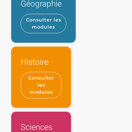
Géographie
NOS PARTENAIRES ÉDUCATIFS
Consulter les
Nouvelles
modules
BULLETIN DE LA FONDATION
ÉVÈNEMENTS
Histoire
Bourse & Projets
Consulter
les
modules
BOURSE ALAIN BRUNET
PROJETS
Sciences
AMIs de la Fondation